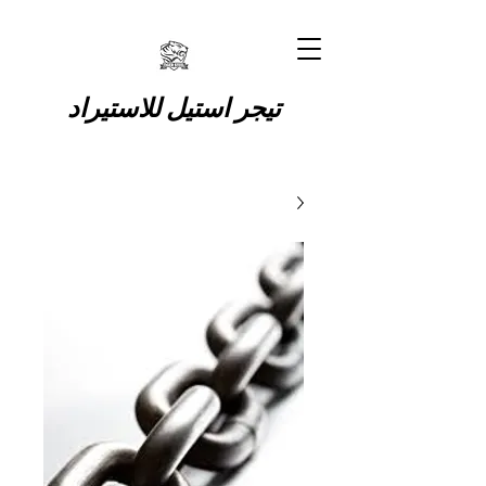
تيجر استيل للاستيراد